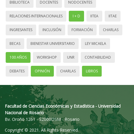
BIBLIOTECA
DOCENTES
NODOCENTES
RELACIONES INTERNACIONALES
I + D
IITEA
IITAE
INGRESANTES
INCLUSIÓN
FORMACIÓN
CHARLAS
BECAS
BIENESTAR UNIVERSITARIO
LEY MICAELA
100 AÑOS
WORKSHOP
UNR
CONTABILIDAD
DEBATES
OPINIÓN
CHARLAS
LIBROS
Facultad de Ciencias Económicas y Estadística - Universidad
Nacional de Rosario
Bv. Oroño 1261 - S2000DSM - Rosario
Copyright © 2021. All Rights Reserved.