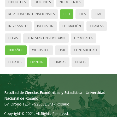
BIBLIOTECA
DOCENTES
NODOCENTES
RELACIONES INTERNACIONALES
I + D
IITEA
IITAE
INGRESANTES
INCLUSIÓN
FORMACIÓN
CHARLAS
BECAS
BIENESTAR UNIVERSITARIO
LEY MICAELA
100 AÑOS
WORKSHOP
UNR
CONTABILIDAD
DEBATES
OPINIÓN
CHARLAS
LIBROS
Facultad de Ciencias Económicas y Estadística - Universidad
Nacional de Rosario
Bv. Oroño 1261 - S2000DSM - Rosario
Copyright © 2021. All Rights Reserved.