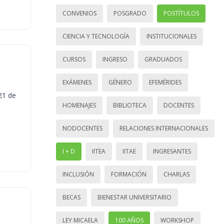
CONVENIOS
POSGRADO
POSTÍTULOS
CIENCIA Y TECNOLOGÍA
INSTITUCIONALES
CURSOS
INGRESO
GRADUADOS
EXÁMENES
GÉNERO
EFEMÉRIDES
21 de
HOMENAJES
BIBLIOTECA
DOCENTES
NODOCENTES
RELACIONES INTERNACIONALES
I + D
IITEA
IITAE
INGRESANTES
INCLUSIÓN
FORMACIÓN
CHARLAS
BECAS
BIENESTAR UNIVERSITARIO
LEY MICAELA
100 AÑOS
WORKSHOP