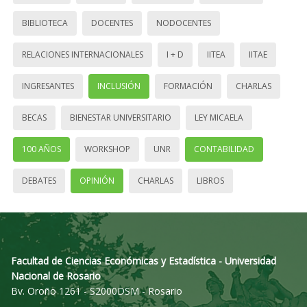
BIBLIOTECA
DOCENTES
NODOCENTES
RELACIONES INTERNACIONALES
I + D
IITEA
IITAE
INGRESANTES
INCLUSIÓN
FORMACIÓN
CHARLAS
BECAS
BIENESTAR UNIVERSITARIO
LEY MICAELA
100 AÑOS
WORKSHOP
UNR
CONTABILIDAD
DEBATES
OPINIÓN
CHARLAS
LIBROS
Facultad de Ciencias Económicas y Estadística - Universidad
Nacional de Rosario
Bv. Oroño 1261 - S2000DSM - Rosario