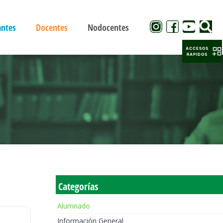
antes
Docentes
Nodocentes
ACCESOS
RAPIDOS
Categorías
Alumnado
Información General