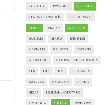
CONVENIOS
POSGRADO
POSTÍTULOS
CIENCIA Y TECNOLOGÍA
INSTITUCIONALES
CURSOS
INGRESO
GRADUADOS
EXÁMENES
GÉNERO
EFEMÉRIDES
HOMENAJES
BIBLIOTECA
DOCENTES
NODOCENTES
RELACIONES INTERNACIONALES
I + D
IITEA
IITAE
INGRESANTES
INCLUSIÓN
FORMACIÓN
CHARLAS
BECAS
BIENESTAR UNIVERSITARIO
LEY MICAELA
100 AÑOS
WORKSHOP