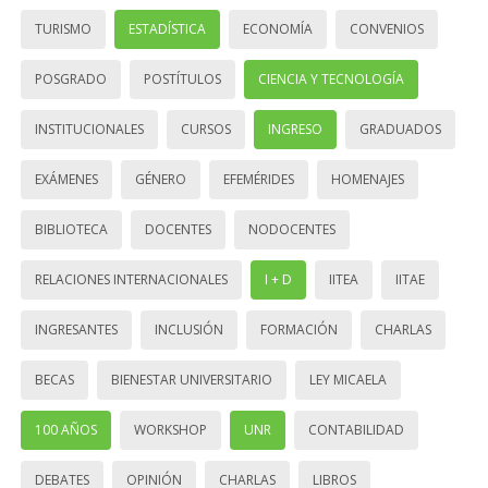
TURISMO
ESTADÍSTICA
ECONOMÍA
CONVENIOS
POSGRADO
POSTÍTULOS
CIENCIA Y TECNOLOGÍA
INSTITUCIONALES
CURSOS
INGRESO
GRADUADOS
EXÁMENES
GÉNERO
EFEMÉRIDES
HOMENAJES
BIBLIOTECA
DOCENTES
NODOCENTES
RELACIONES INTERNACIONALES
I + D
IITEA
IITAE
INGRESANTES
INCLUSIÓN
FORMACIÓN
CHARLAS
BECAS
BIENESTAR UNIVERSITARIO
LEY MICAELA
100 AÑOS
WORKSHOP
UNR
CONTABILIDAD
DEBATES
OPINIÓN
CHARLAS
LIBROS