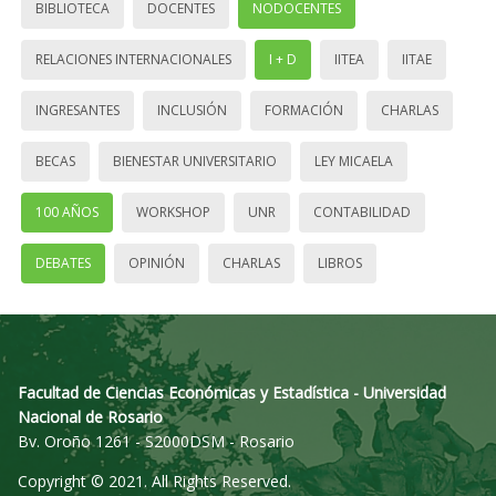
BIBLIOTECA
DOCENTES
NODOCENTES
RELACIONES INTERNACIONALES
I + D
IITEA
IITAE
INGRESANTES
INCLUSIÓN
FORMACIÓN
CHARLAS
BECAS
BIENESTAR UNIVERSITARIO
LEY MICAELA
100 AÑOS
WORKSHOP
UNR
CONTABILIDAD
DEBATES
OPINIÓN
CHARLAS
LIBROS
Facultad de Ciencias Económicas y Estadística - Universidad
Nacional de Rosario
Bv. Oroño 1261 - S2000DSM - Rosario
Copyright © 2021. All Rights Reserved.