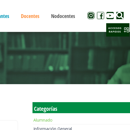
antes
Docentes
Nodocentes
ACCESOS
RAPIDOS
Categorías
Alumnado
Información General