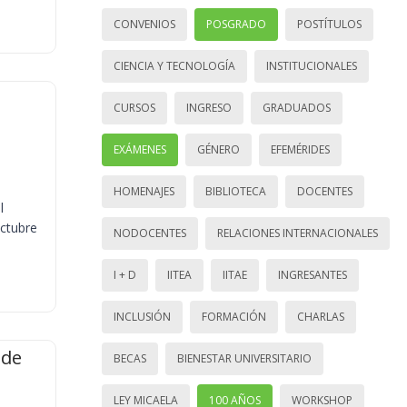
CONVENIOS
POSGRADO
POSTÍTULOS
CIENCIA Y TECNOLOGÍA
INSTITUCIONALES
CURSOS
INGRESO
GRADUADOS
EXÁMENES
GÉNERO
EFEMÉRIDES
HOMENAJES
BIBLIOTECA
DOCENTES
l
octubre
NODOCENTES
RELACIONES INTERNACIONALES
I + D
IITEA
IITAE
INGRESANTES
INCLUSIÓN
FORMACIÓN
CHARLAS
 de
BECAS
BIENESTAR UNIVERSITARIO
LEY MICAELA
100 AÑOS
WORKSHOP