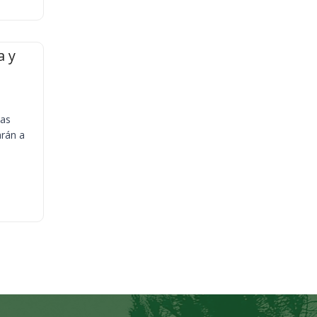
a y
ias
arán a