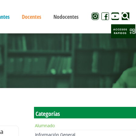
antes
Docentes
Nodocentes
ACCESOS
RAPIDOS
Categorías
Alumnado
la
Información General