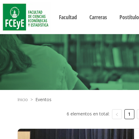
Facultad
Carreras
Postítulo
Inicio
>
Eventos
6 elementos en total:
1