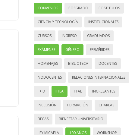
CONVENIOS
POSGRADO
POSTÍTULOS
CIENCIA Y TECNOLOGÍA
INSTITUCIONALES
CURSOS
INGRESO
GRADUADOS
EXÁMENES
GÉNERO
EFEMÉRIDES
HOMENAJES
BIBLIOTECA
DOCENTES
NODOCENTES
RELACIONES INTERNACIONALES
I + D
IITEA
IITAE
INGRESANTES
INCLUSIÓN
FORMACIÓN
CHARLAS
BECAS
BIENESTAR UNIVERSITARIO
LEY MICAELA
100 AÑOS
WORKSHOP