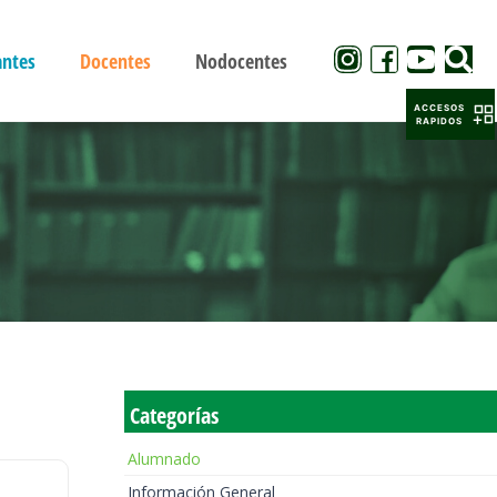
antes
Docentes
Nodocentes
ACCESOS
RAPIDOS
Categorías
Alumnado
Información General