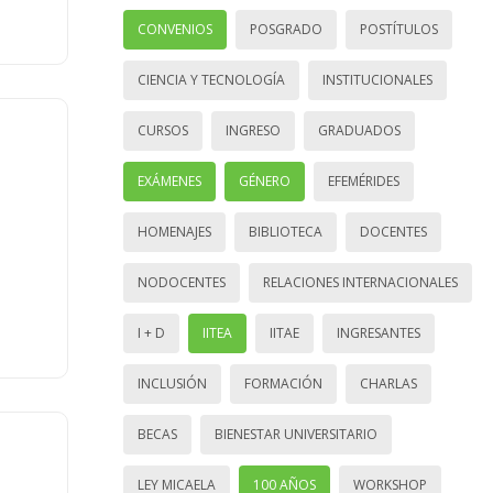
CONVENIOS
POSGRADO
POSTÍTULOS
CIENCIA Y TECNOLOGÍA
INSTITUCIONALES
CURSOS
INGRESO
GRADUADOS
EXÁMENES
GÉNERO
EFEMÉRIDES
HOMENAJES
BIBLIOTECA
DOCENTES
NODOCENTES
RELACIONES INTERNACIONALES
I + D
IITEA
IITAE
INGRESANTES
INCLUSIÓN
FORMACIÓN
CHARLAS
BECAS
BIENESTAR UNIVERSITARIO
LEY MICAELA
100 AÑOS
WORKSHOP