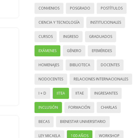
CONVENIOS
POSGRADO
POSTÍTULOS
CIENCIA Y TECNOLOGÍA
INSTITUCIONALES
CURSOS
INGRESO
GRADUADOS
EXÁMENES
GÉNERO
EFEMÉRIDES
HOMENAJES
BIBLIOTECA
DOCENTES
NODOCENTES
RELACIONES INTERNACIONALES
I + D
IITEA
IITAE
INGRESANTES
INCLUSIÓN
FORMACIÓN
CHARLAS
BECAS
BIENESTAR UNIVERSITARIO
LEY MICAELA
100 AÑOS
WORKSHOP