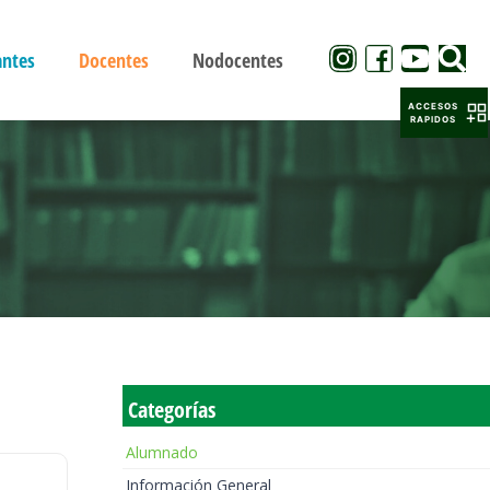
antes
Docentes
Nodocentes
ACCESOS
RAPIDOS
Categorías
Alumnado
Información General