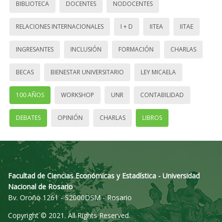
BIBLIOTECA
DOCENTES
NODOCENTES
RELACIONES INTERNACIONALES
I + D
IITEA
IITAE
INGRESANTES
INCLUSIÓN
FORMACIÓN
CHARLAS
BECAS
BIENESTAR UNIVERSITARIO
LEY MICAELA
100 AÑOS
WORKSHOP
UNR
CONTABILIDAD
DEBATES
OPINIÓN
CHARLAS
LIBROS
Facultad de Ciencias Económicas y Estadística - Universidad
Nacional de Rosario
Bv. Oroño 1261 - S2000DSM - Rosario
Copyright © 2021. All Rights Reserved.