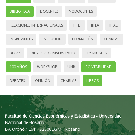
BIBLIOTECA
DOCENTES
NODOCENTES
RELACIONES INTERNACIONALES
I + D
IITEA
IITAE
INGRESANTES
INCLUSIÓN
FORMACIÓN
CHARLAS
BECAS
BIENESTAR UNIVERSITARIO
LEY MICAELA
100 AÑOS
WORKSHOP
UNR
CONTABILIDAD
DEBATES
OPINIÓN
CHARLAS
LIBROS
Facultad de Ciencias Económicas y Estadística - Universidad
Nacional de Rosario
Bv. Oroño 1261 - S2000DSM - Rosario