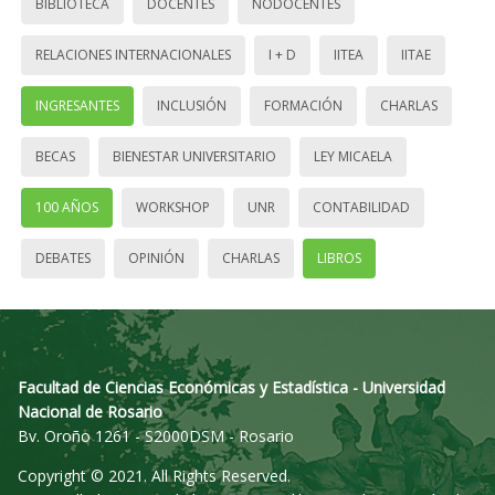
BIBLIOTECA
DOCENTES
NODOCENTES
RELACIONES INTERNACIONALES
I + D
IITEA
IITAE
INGRESANTES
INCLUSIÓN
FORMACIÓN
CHARLAS
BECAS
BIENESTAR UNIVERSITARIO
LEY MICAELA
100 AÑOS
WORKSHOP
UNR
CONTABILIDAD
DEBATES
OPINIÓN
CHARLAS
LIBROS
Facultad de Ciencias Económicas y Estadística - Universidad
Nacional de Rosario
Bv. Oroño 1261 - S2000DSM - Rosario
Copyright © 2021. All Rights Reserved.