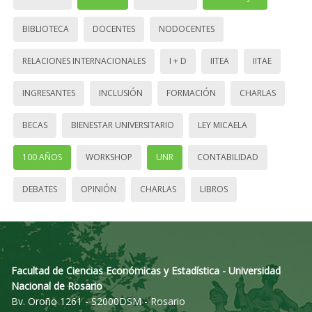
BIBLIOTECA
DOCENTES
NODOCENTES
RELACIONES INTERNACIONALES
I + D
IITEA
IITAE
INGRESANTES
INCLUSIÓN
FORMACIÓN
CHARLAS
BECAS
BIENESTAR UNIVERSITARIO
LEY MICAELA
100 AÑOS
WORKSHOP
UNR
CONTABILIDAD
DEBATES
OPINIÓN
CHARLAS
LIBROS
Facultad de Ciencias Económicas y Estadística - Universidad
Nacional de Rosario
Bv. Oroño 1261 - S2000DSM - Rosario