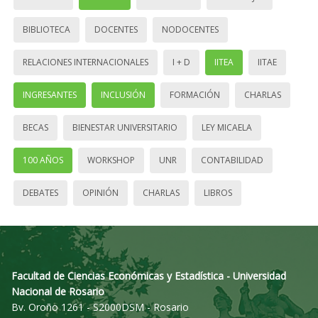
BIBLIOTECA
DOCENTES
NODOCENTES
RELACIONES INTERNACIONALES
I + D
IITEA
IITAE
INGRESANTES
INCLUSIÓN
FORMACIÓN
CHARLAS
BECAS
BIENESTAR UNIVERSITARIO
LEY MICAELA
100 AÑOS
WORKSHOP
UNR
CONTABILIDAD
DEBATES
OPINIÓN
CHARLAS
LIBROS
Facultad de Ciencias Económicas y Estadística - Universidad
Nacional de Rosario
Bv. Oroño 1261 - S2000DSM - Rosario