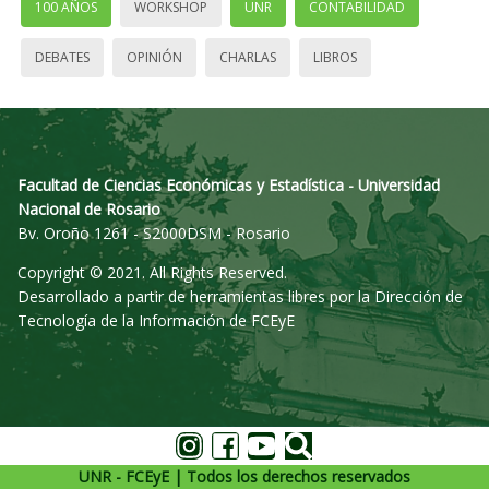
100 AÑOS
WORKSHOP
UNR
CONTABILIDAD
DEBATES
OPINIÓN
CHARLAS
LIBROS
Facultad de Ciencias Económicas y Estadística - Universidad
Nacional de Rosario
Bv. Oroño 1261 - S2000DSM - Rosario
Copyright © 2021. All Rights Reserved.
Desarrollado a partir de herramientas libres por la Dirección de
Tecnología de la Información de FCEyE
UNR - FCEyE | Todos los derechos reservados