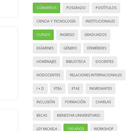
CONVENIOS
POSGRADO
POSTÍTULOS
CIENCIA Y TECNOLOGÍA
INSTITUCIONALES
CURSOS
INGRESO
GRADUADOS
EXÁMENES
GÉNERO
EFEMÉRIDES
HOMENAJES
BIBLIOTECA
DOCENTES
NODOCENTES
RELACIONES INTERNACIONALES
I + D
IITEA
IITAE
INGRESANTES
INCLUSIÓN
FORMACIÓN
CHARLAS
BECAS
BIENESTAR UNIVERSITARIO
LEY MICAELA
100 AÑOS
WORKSHOP