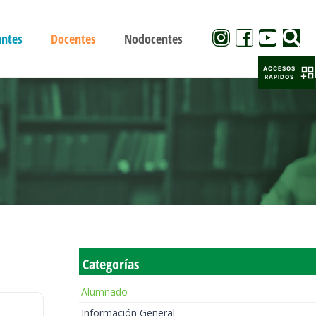
antes
Docentes
Nodocentes
ACCESOS
RAPIDOS
Categorías
Alumnado
Información General