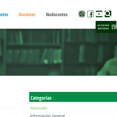
antes
Docentes
Nodocentes
ACCESOS
RAPIDOS
Categorías
Alumnado
Información General