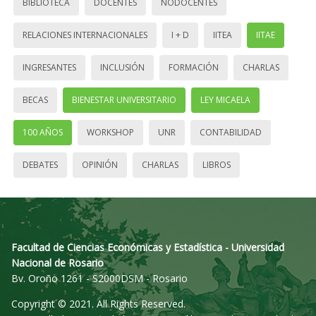
BIBLIOTECA
DOCENTES
NODOCENTES
RELACIONES INTERNACIONALES
I + D
IITEA
IITAE
INGRESANTES
INCLUSIÓN
FORMACIÓN
CHARLAS
BECAS
BIENESTAR UNIVERSITARIO
LEY MICAELA
100 AÑOS
WORKSHOP
UNR
CONTABILIDAD
DEBATES
OPINIÓN
CHARLAS
LIBROS
Facultad de Ciencias Económicas y Estadística - Universidad
Nacional de Rosario
Bv. Oroño 1261 - S2000DSM - Rosario
Copyright © 2021. All Rights Reserved.