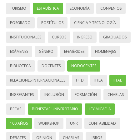
TURISMO
ESTADÍSTICA
ECONOMÍA
CONVENIOS
POSGRADO
POSTÍTULOS
CIENCIA Y TECNOLOGÍA
INSTITUCIONALES
CURSOS
INGRESO
GRADUADOS
EXÁMENES
GÉNERO
EFEMÉRIDES
HOMENAJES
BIBLIOTECA
DOCENTES
NODOCENTES
RELACIONES INTERNACIONALES
I + D
IITEA
IITAE
INGRESANTES
INCLUSIÓN
FORMACIÓN
CHARLAS
BECAS
BIENESTAR UNIVERSITARIO
LEY MICAELA
100 AÑOS
WORKSHOP
UNR
CONTABILIDAD
DEBATES
OPINIÓN
CHARLAS
LIBROS