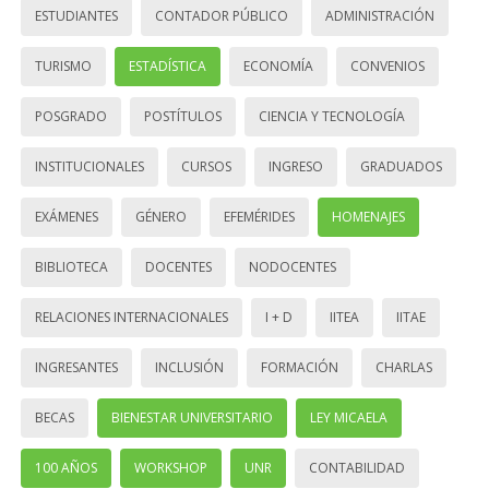
ESTUDIANTES
CONTADOR PÚBLICO
ADMINISTRACIÓN
TURISMO
ESTADÍSTICA
ECONOMÍA
CONVENIOS
POSGRADO
POSTÍTULOS
CIENCIA Y TECNOLOGÍA
INSTITUCIONALES
CURSOS
INGRESO
GRADUADOS
EXÁMENES
GÉNERO
EFEMÉRIDES
HOMENAJES
BIBLIOTECA
DOCENTES
NODOCENTES
RELACIONES INTERNACIONALES
I + D
IITEA
IITAE
INGRESANTES
INCLUSIÓN
FORMACIÓN
CHARLAS
BECAS
BIENESTAR UNIVERSITARIO
LEY MICAELA
100 AÑOS
WORKSHOP
UNR
CONTABILIDAD