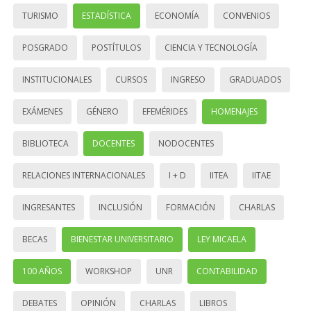
TURISMO
ESTADÍSTICA
ECONOMÍA
CONVENIOS
POSGRADO
POSTÍTULOS
CIENCIA Y TECNOLOGÍA
INSTITUCIONALES
CURSOS
INGRESO
GRADUADOS
EXÁMENES
GÉNERO
EFEMÉRIDES
HOMENAJES
BIBLIOTECA
DOCENTES
NODOCENTES
RELACIONES INTERNACIONALES
I + D
IITEA
IITAE
INGRESANTES
INCLUSIÓN
FORMACIÓN
CHARLAS
BECAS
BIENESTAR UNIVERSITARIO
LEY MICAELA
100 AÑOS
WORKSHOP
UNR
CONTABILIDAD
DEBATES
OPINIÓN
CHARLAS
LIBROS