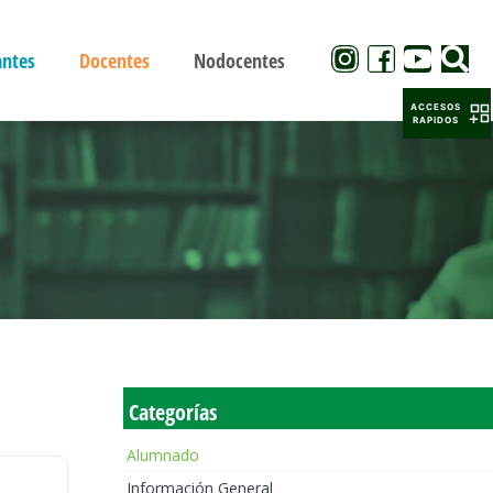
antes
Docentes
Nodocentes
ACCESOS
RAPIDOS
Categorías
Alumnado
Información General