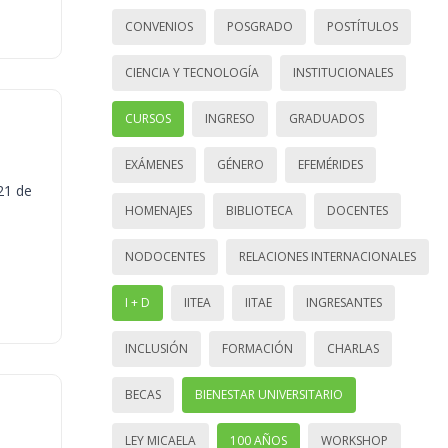
CONVENIOS
POSGRADO
POSTÍTULOS
CIENCIA Y TECNOLOGÍA
INSTITUCIONALES
CURSOS
INGRESO
GRADUADOS
EXÁMENES
GÉNERO
EFEMÉRIDES
21 de
HOMENAJES
BIBLIOTECA
DOCENTES
NODOCENTES
RELACIONES INTERNACIONALES
I + D
IITEA
IITAE
INGRESANTES
INCLUSIÓN
FORMACIÓN
CHARLAS
BECAS
BIENESTAR UNIVERSITARIO
LEY MICAELA
100 AÑOS
WORKSHOP