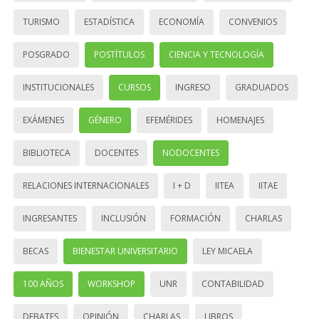
TURISMO
ESTADÍSTICA
ECONOMÍA
CONVENIOS
POSGRADO
POSTÍTULOS
CIENCIA Y TECNOLOGÍA
INSTITUCIONALES
CURSOS
INGRESO
GRADUADOS
EXÁMENES
GÉNERO
EFEMÉRIDES
HOMENAJES
BIBLIOTECA
DOCENTES
NODOCENTES
RELACIONES INTERNACIONALES
I + D
IITEA
IITAE
INGRESANTES
INCLUSIÓN
FORMACIÓN
CHARLAS
BECAS
BIENESTAR UNIVERSITARIO
LEY MICAELA
100 AÑOS
WORKSHOP
UNR
CONTABILIDAD
DEBATES
OPINIÓN
CHARLAS
LIBROS