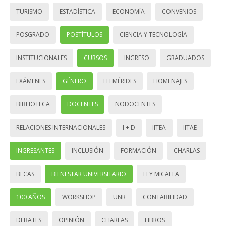
TURISMO
ESTADÍSTICA
ECONOMÍA
CONVENIOS
POSGRADO
POSTÍTULOS
CIENCIA Y TECNOLOGÍA
INSTITUCIONALES
CURSOS
INGRESO
GRADUADOS
EXÁMENES
GÉNERO
EFEMÉRIDES
HOMENAJES
BIBLIOTECA
DOCENTES
NODOCENTES
RELACIONES INTERNACIONALES
I + D
IITEA
IITAE
INGRESANTES
INCLUSIÓN
FORMACIÓN
CHARLAS
BECAS
BIENESTAR UNIVERSITARIO
LEY MICAELA
100 AÑOS
WORKSHOP
UNR
CONTABILIDAD
DEBATES
OPINIÓN
CHARLAS
LIBROS