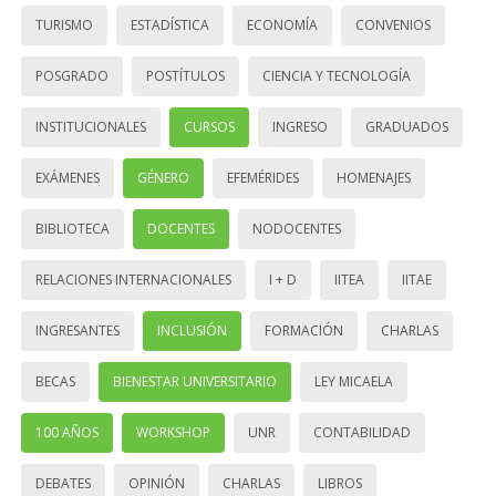
TURISMO
ESTADÍSTICA
ECONOMÍA
CONVENIOS
POSGRADO
POSTÍTULOS
CIENCIA Y TECNOLOGÍA
INSTITUCIONALES
CURSOS
INGRESO
GRADUADOS
EXÁMENES
GÉNERO
EFEMÉRIDES
HOMENAJES
BIBLIOTECA
DOCENTES
NODOCENTES
RELACIONES INTERNACIONALES
I + D
IITEA
IITAE
INGRESANTES
INCLUSIÓN
FORMACIÓN
CHARLAS
BECAS
BIENESTAR UNIVERSITARIO
LEY MICAELA
100 AÑOS
WORKSHOP
UNR
CONTABILIDAD
DEBATES
OPINIÓN
CHARLAS
LIBROS