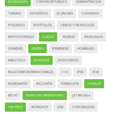
ESTUDIANTES
CONTADOR PÚBLICO
ADMINISTRACIÓN
TURISMO
ESTADÍSTICA
ECONOMÍA
CONVENIOS
POSGRADO
POSTÍTULOS
CIENCIA Y TECNOLOGÍA
INSTITUCIONALES
CURSOS
INGRESO
GRADUADOS
EXÁMENES
GÉNERO
EFEMÉRIDES
HOMENAJES
BIBLIOTECA
DOCENTES
NODOCENTES
RELACIONES INTERNACIONALES
I + D
IITEA
IITAE
INGRESANTES
INCLUSIÓN
FORMACIÓN
CHARLAS
BECAS
BIENESTAR UNIVERSITARIO
LEY MICAELA
100 AÑOS
WORKSHOP
UNR
CONTABILIDAD