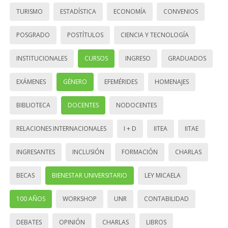
TURISMO
ESTADÍSTICA
ECONOMÍA
CONVENIOS
POSGRADO
POSTÍTULOS
CIENCIA Y TECNOLOGÍA
INSTITUCIONALES
CURSOS
INGRESO
GRADUADOS
EXÁMENES
GÉNERO
EFEMÉRIDES
HOMENAJES
BIBLIOTECA
DOCENTES
NODOCENTES
RELACIONES INTERNACIONALES
I + D
IITEA
IITAE
INGRESANTES
INCLUSIÓN
FORMACIÓN
CHARLAS
BECAS
BIENESTAR UNIVERSITARIO
LEY MICAELA
100 AÑOS
WORKSHOP
UNR
CONTABILIDAD
DEBATES
OPINIÓN
CHARLAS
LIBROS