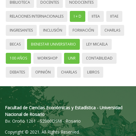
BIBLIOTECA
DOCENTES
NODOCENTES
RELACIONES INTERNACIONALES
I + D
IITEA
IITAE
INGRESANTES
INCLUSIÓN
FORMACIÓN
CHARLAS
BECAS
BIENESTAR UNIVERSITARIO
LEY MICAELA
100 AÑOS
WORKSHOP
UNR
CONTABILIDAD
DEBATES
OPINIÓN
CHARLAS
LIBROS
Facultad de Ciencias Económicas y Estadística - Universidad
Nacional de Rosario
Bv. Oroño 1261 - S2000DSM - Rosario
Copyright © 2021. All Rights Reserved.