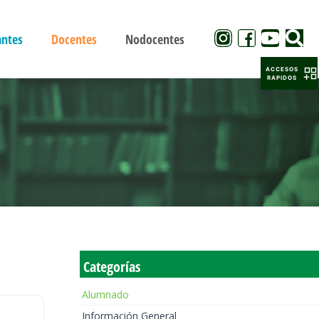
antes
Docentes
Nodocentes
ACCESOS
RAPIDOS
Categorías
Alumnado
Información General