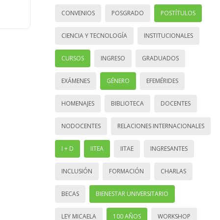
CONVENIOS
POSGRADO
POSTÍTULOS
CIENCIA Y TECNOLOGÍA
INSTITUCIONALES
CURSOS
INGRESO
GRADUADOS
EXÁMENES
GÉNERO
EFEMÉRIDES
HOMENAJES
BIBLIOTECA
DOCENTES
NODOCENTES
RELACIONES INTERNACIONALES
I + D
IITEA
IITAE
INGRESANTES
INCLUSIÓN
FORMACIÓN
CHARLAS
BECAS
BIENESTAR UNIVERSITARIO
LEY MICAELA
100 AÑOS
WORKSHOP