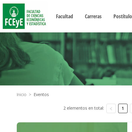
Facultad
Carreras
Postítulo
Inicio
>
Eventos
2 elementos en total:
1