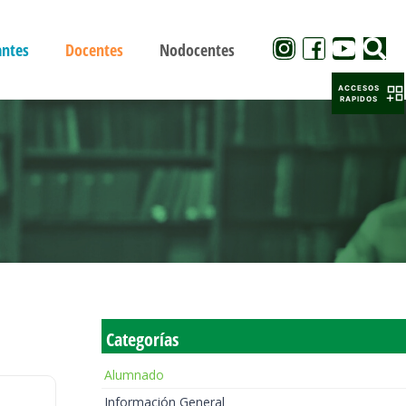
antes
Docentes
Nodocentes
ACCESOS
RAPIDOS
Categorías
Alumnado
Información General