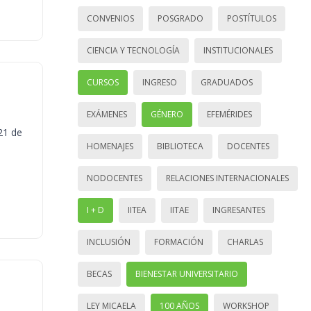
CONVENIOS
POSGRADO
POSTÍTULOS
CIENCIA Y TECNOLOGÍA
INSTITUCIONALES
CURSOS
INGRESO
GRADUADOS
EXÁMENES
GÉNERO
EFEMÉRIDES
21 de
HOMENAJES
BIBLIOTECA
DOCENTES
NODOCENTES
RELACIONES INTERNACIONALES
I + D
IITEA
IITAE
INGRESANTES
INCLUSIÓN
FORMACIÓN
CHARLAS
BECAS
BIENESTAR UNIVERSITARIO
LEY MICAELA
100 AÑOS
WORKSHOP