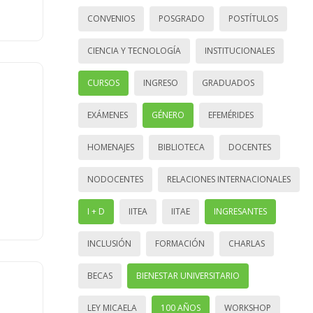
CONVENIOS
POSGRADO
POSTÍTULOS
CIENCIA Y TECNOLOGÍA
INSTITUCIONALES
CURSOS
INGRESO
GRADUADOS
EXÁMENES
GÉNERO
EFEMÉRIDES
HOMENAJES
BIBLIOTECA
DOCENTES
NODOCENTES
RELACIONES INTERNACIONALES
I + D
IITEA
IITAE
INGRESANTES
INCLUSIÓN
FORMACIÓN
CHARLAS
BECAS
BIENESTAR UNIVERSITARIO
LEY MICAELA
100 AÑOS
WORKSHOP