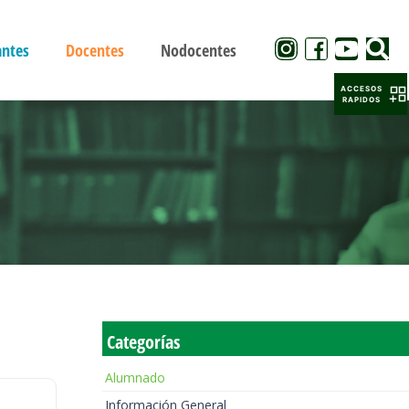
antes
Docentes
Nodocentes
ACCESOS
RAPIDOS
Categorías
Alumnado
Información General