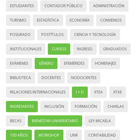
ESTUDIANTES
CONTADOR PÚBLICO
ADMINISTRACIÓN
TURISMO
ESTADÍSTICA
ECONOMÍA
CONVENIOS
POSGRADO
POSTÍTULOS
CIENCIA Y TECNOLOGÍA
INSTITUCIONALES
CURSOS
INGRESO
GRADUADOS
EXÁMENES
GÉNERO
EFEMÉRIDES
HOMENAJES
BIBLIOTECA
DOCENTES
NODOCENTES
RELACIONES INTERNACIONALES
I + D
IITEA
IITAE
INGRESANTES
INCLUSIÓN
FORMACIÓN
CHARLAS
BECAS
BIENESTAR UNIVERSITARIO
LEY MICAELA
100 AÑOS
WORKSHOP
UNR
CONTABILIDAD