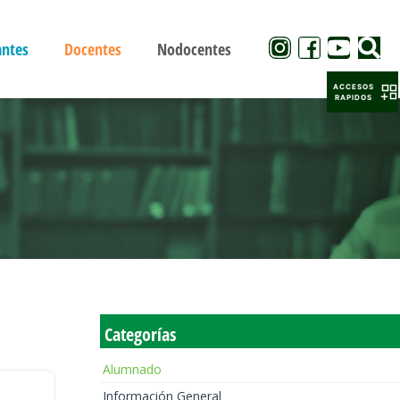
antes
Docentes
Nodocentes
ACCESOS
RAPIDOS
Categorías
Alumnado
Información General