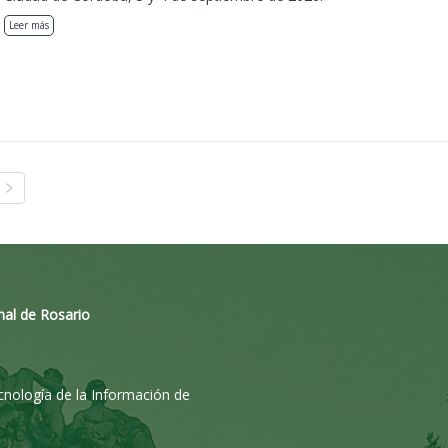
Leer más
nal de Rosario
ecnología de la Información de