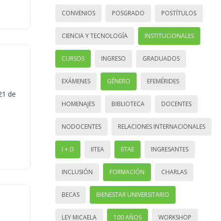
CONVENIOS
POSGRADO
POSTÍTULOS
CIENCIA Y TECNOLOGÍA
INSTITUCIONALES
CURSOS
INGRESO
GRADUADOS
EXÁMENES
GÉNERO
EFEMÉRIDES
21 de
HOMENAJES
BIBLIOTECA
DOCENTES
NODOCENTES
RELACIONES INTERNACIONALES
I + D
IITEA
IITAE
INGRESANTES
INCLUSIÓN
FORMACIÓN
CHARLAS
BECAS
BIENESTAR UNIVERSITARIO
LEY MICAELA
100 AÑOS
WORKSHOP