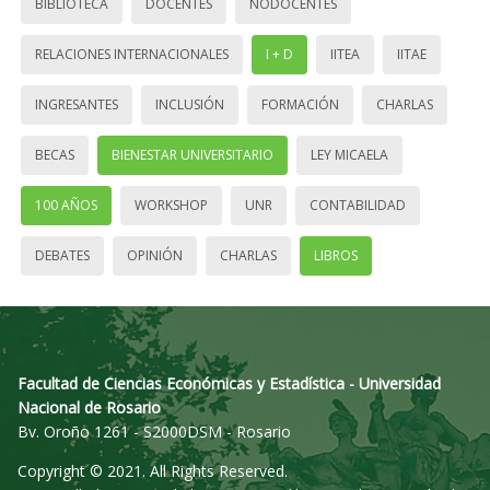
BIBLIOTECA
DOCENTES
NODOCENTES
RELACIONES INTERNACIONALES
I + D
IITEA
IITAE
INGRESANTES
INCLUSIÓN
FORMACIÓN
CHARLAS
BECAS
BIENESTAR UNIVERSITARIO
LEY MICAELA
100 AÑOS
WORKSHOP
UNR
CONTABILIDAD
DEBATES
OPINIÓN
CHARLAS
LIBROS
Facultad de Ciencias Económicas y Estadística - Universidad
Nacional de Rosario
Bv. Oroño 1261 - S2000DSM - Rosario
Copyright © 2021. All Rights Reserved.