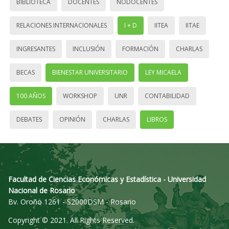
BIBLIOTECA
DOCENTES
NODOCENTES
RELACIONES INTERNACIONALES
I + D
IITEA
IITAE
INGRESANTES
INCLUSIÓN
FORMACIÓN
CHARLAS
BECAS
BIENESTAR UNIVERSITARIO
LEY MICAELA
100 AÑOS
WORKSHOP
UNR
CONTABILIDAD
DEBATES
OPINIÓN
CHARLAS
LIBROS
Facultad de Ciencias Económicas y Estadística - Universidad
Nacional de Rosario
Bv. Oroño 1261 - S2000DSM - Rosario
Copyright © 2021. All Rights Reserved.