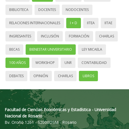
BIBLIOTECA
DOCENTES
NODOCENTES
RELACIONES INTERNACIONALES
I + D
IITEA
IITAE
INGRESANTES
INCLUSIÓN
FORMACIÓN
CHARLAS
BECAS
BIENESTAR UNIVERSITARIO
LEY MICAELA
100 AÑOS
WORKSHOP
UNR
CONTABILIDAD
DEBATES
OPINIÓN
CHARLAS
LIBROS
Facultad de Ciencias Económicas y Estadística - Universidad
Nacional de Rosario
Bv. Oroño 1261 - S2000DSM - Rosario