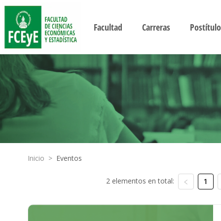
Facultad
Carreras
Postítulo
Inicio
>
Eventos
2 elementos en total:
1