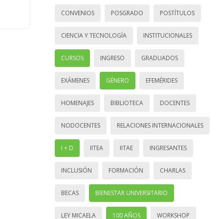
CONVENIOS
POSGRADO
POSTÍTULOS
CIENCIA Y TECNOLOGÍA
INSTITUCIONALES
CURSOS
INGRESO
GRADUADOS
EXÁMENES
GÉNERO
EFEMÉRIDES
HOMENAJES
BIBLIOTECA
DOCENTES
NODOCENTES
RELACIONES INTERNACIONALES
I + D
IITEA
IITAE
INGRESANTES
INCLUSIÓN
FORMACIÓN
CHARLAS
BECAS
BIENESTAR UNIVERSITARIO
LEY MICAELA
100 AÑOS
WORKSHOP