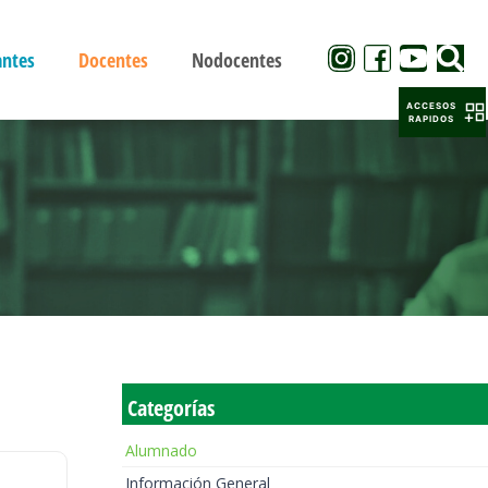
antes
Docentes
Nodocentes
ACCESOS
RAPIDOS
Categorías
Alumnado
Información General