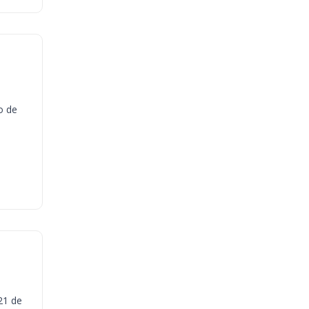
o de
21 de