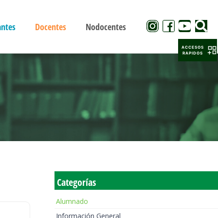
antes
Docentes
Nodocentes
ACCESOS
RAPIDOS
Categorías
Alumnado
Información General