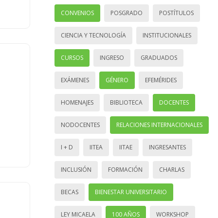
CONVENIOS
POSGRADO
POSTÍTULOS
CIENCIA Y TECNOLOGÍA
INSTITUCIONALES
CURSOS
INGRESO
GRADUADOS
EXÁMENES
GÉNERO
EFEMÉRIDES
HOMENAJES
BIBLIOTECA
DOCENTES
NODOCENTES
RELACIONES INTERNACIONALES
I + D
IITEA
IITAE
INGRESANTES
INCLUSIÓN
FORMACIÓN
CHARLAS
BECAS
BIENESTAR UNIVERSITARIO
LEY MICAELA
100 AÑOS
WORKSHOP