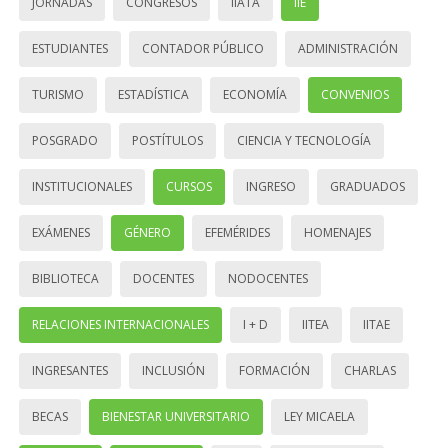
JORNADAS
CONGRESOS
IIATA
IIE
ESTUDIANTES
CONTADOR PÚBLICO
ADMINISTRACIÓN
TURISMO
ESTADÍSTICA
ECONOMÍA
CONVENIOS
POSGRADO
POSTÍTULOS
CIENCIA Y TECNOLOGÍA
INSTITUCIONALES
CURSOS
INGRESO
GRADUADOS
EXÁMENES
GÉNERO
EFEMÉRIDES
HOMENAJES
BIBLIOTECA
DOCENTES
NODOCENTES
RELACIONES INTERNACIONALES
I + D
IITEA
IITAE
INGRESANTES
INCLUSIÓN
FORMACIÓN
CHARLAS
BECAS
BIENESTAR UNIVERSITARIO
LEY MICAELA