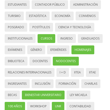
ESTUDIANTES
CONTADOR PÚBLICO
ADMINISTRACIÓN
TURISMO
ESTADÍSTICA
ECONOMÍA
CONVENIOS
POSGRADO
POSTÍTULOS
CIENCIA Y TECNOLOGÍA
INSTITUCIONALES
CURSOS
INGRESO
GRADUADOS
EXÁMENES
GÉNERO
EFEMÉRIDES
HOMENAJES
BIBLIOTECA
DOCENTES
NODOCENTES
RELACIONES INTERNACIONALES
I + D
IITEA
IITAE
INGRESANTES
INCLUSIÓN
FORMACIÓN
CHARLAS
BECAS
BIENESTAR UNIVERSITARIO
LEY MICAELA
100 AÑOS
WORKSHOP
UNR
CONTABILIDAD