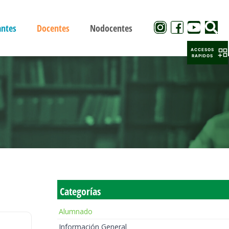
antes
Docentes
Nodocentes
ACCESOS
RAPIDOS
Categorías
Alumnado
Información General