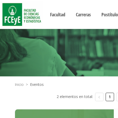
Facultad
Carreras
Postítulo
Inicio
>
Eventos
2 elementos en total:
1