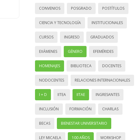
CONVENIOS
POSGRADO
POSTÍTULOS
CIENCIA Y TECNOLOGÍA
INSTITUCIONALES
CURSOS
INGRESO
GRADUADOS
EXÁMENES
GÉNERO
EFEMÉRIDES
HOMENAJES
BIBLIOTECA
DOCENTES
NODOCENTES
RELACIONES INTERNACIONALES
I + D
IITEA
IITAE
INGRESANTES
INCLUSIÓN
FORMACIÓN
CHARLAS
BECAS
BIENESTAR UNIVERSITARIO
LEY MICAELA
100 AÑOS
WORKSHOP