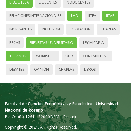
BIBLIOTECA
DOCENTES
NODOCENTES
RELACIONES INTERNACIONALES
I + D
IITEA
IITAE
INGRESANTES
INCLUSIÓN
FORMACIÓN
CHARLAS
BECAS
BIENESTAR UNIVERSITARIO
LEY MICAELA
100 AÑOS
WORKSHOP
UNR
CONTABILIDAD
DEBATES
OPINIÓN
CHARLAS
LIBROS
Facultad de Ciencias Económicas y Estadística - Universidad
Nacional de Rosario
Bv. Oroño 1261 - S2000DSM - Rosario
Copyright © 2021. All Rights Reserved.