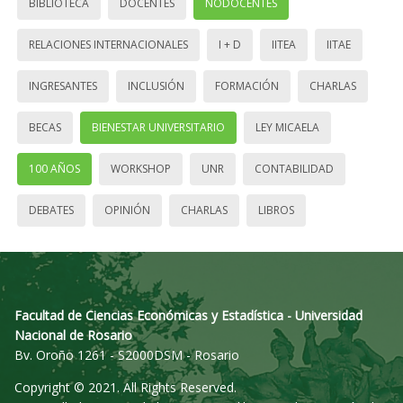
BIBLIOTECA
DOCENTES
NODOCENTES
RELACIONES INTERNACIONALES
I + D
IITEA
IITAE
INGRESANTES
INCLUSIÓN
FORMACIÓN
CHARLAS
BECAS
BIENESTAR UNIVERSITARIO
LEY MICAELA
100 AÑOS
WORKSHOP
UNR
CONTABILIDAD
DEBATES
OPINIÓN
CHARLAS
LIBROS
Facultad de Ciencias Económicas y Estadística - Universidad
Nacional de Rosario
Bv. Oroño 1261 - S2000DSM - Rosario
Copyright © 2021. All Rights Reserved.