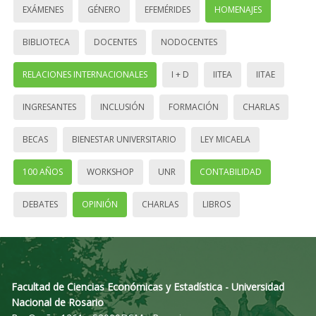
EXÁMENES
GÉNERO
EFEMÉRIDES
HOMENAJES
BIBLIOTECA
DOCENTES
NODOCENTES
RELACIONES INTERNACIONALES
I + D
IITEA
IITAE
INGRESANTES
INCLUSIÓN
FORMACIÓN
CHARLAS
BECAS
BIENESTAR UNIVERSITARIO
LEY MICAELA
100 AÑOS
WORKSHOP
UNR
CONTABILIDAD
DEBATES
OPINIÓN
CHARLAS
LIBROS
Facultad de Ciencias Económicas y Estadística - Universidad
Nacional de Rosario