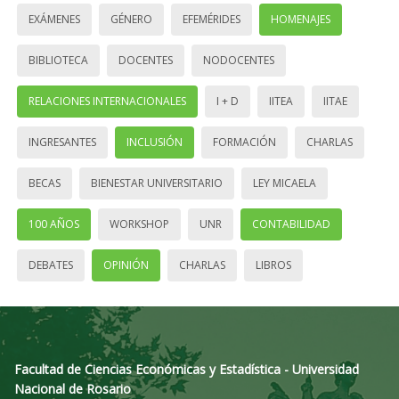
EXÁMENES
GÉNERO
EFEMÉRIDES
HOMENAJES
BIBLIOTECA
DOCENTES
NODOCENTES
RELACIONES INTERNACIONALES
I + D
IITEA
IITAE
INGRESANTES
INCLUSIÓN
FORMACIÓN
CHARLAS
BECAS
BIENESTAR UNIVERSITARIO
LEY MICAELA
100 AÑOS
WORKSHOP
UNR
CONTABILIDAD
DEBATES
OPINIÓN
CHARLAS
LIBROS
Facultad de Ciencias Económicas y Estadística - Universidad
Nacional de Rosario