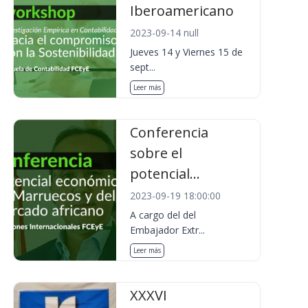
Iberoamericano
2023-09-14 null
Jueves 14 y Viernes 15 de
sept...
Leer más
Conferencia
sobre el
potencial...
2023-09-19 18:00:00
A cargo del del
Embajador Extr...
Leer más
XXXVI