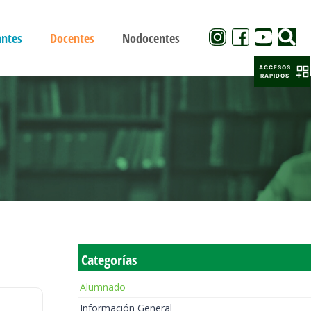
antes
Docentes
Nodocentes
ACCESOS
RAPIDOS
Categorías
Alumnado
Información General