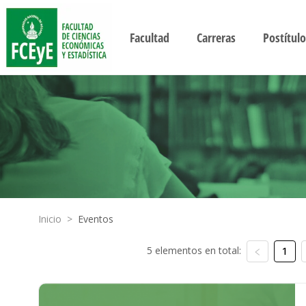
Facultad
Carreras
Postítulo
Inicio
>
Eventos
5 elementos en total:
1