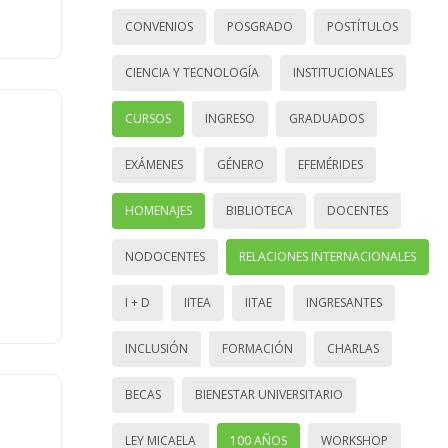
CONVENIOS
POSGRADO
POSTÍTULOS
CIENCIA Y TECNOLOGÍA
INSTITUCIONALES
CURSOS
INGRESO
GRADUADOS
EXÁMENES
GÉNERO
EFEMÉRIDES
HOMENAJES
BIBLIOTECA
DOCENTES
NODOCENTES
RELACIONES INTERNACIONALES
I + D
IITEA
IITAE
INGRESANTES
INCLUSIÓN
FORMACIÓN
CHARLAS
BECAS
BIENESTAR UNIVERSITARIO
LEY MICAELA
100 AÑOS
WORKSHOP