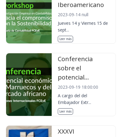
Iberoamericano
2023-09-14 null
Jueves 14 y Viernes 15 de
sept...
Leer más
Conferencia
sobre el
potencial...
2023-09-19 18:00:00
A cargo del del
Embajador Extr...
Leer más
XXXVI