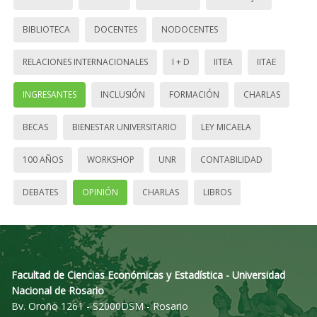
BIBLIOTECA
DOCENTES
NODOCENTES
RELACIONES INTERNACIONALES
I + D
IITEA
IITAE
INGRESANTES
INCLUSIÓN
FORMACIÓN
CHARLAS
BECAS
BIENESTAR UNIVERSITARIO
LEY MICAELA
100 AÑOS
WORKSHOP
UNR
CONTABILIDAD
DEBATES
OPINIÓN
CHARLAS
LIBROS
Facultad de Ciencias Económicas y Estadística - Universidad
Nacional de Rosario
Bv. Oroño 1261 - S2000DSM - Rosario